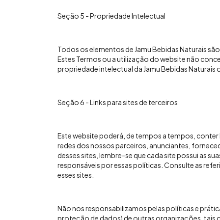
Seção 5 - Propriedade Intelectual
Todos os elementos de Jamu Bebidas Naturais são 
Estes Termos ou a utilização do website não conced
propriedade intelectual da Jamu Bebidas Naturais o
Seção 6 - Links para sites de terceiros
Este website poderá, de tempos a tempos, conter li
redes dos nossos parceiros, anunciantes, forneced
desses sites, lembre-se que cada site possui as su
responsáveis por essas políticas. Consulte as refer
esses sites.
Não nos responsabilizamos pelas políticas e prática
proteção de dados) de outras organizações, tais