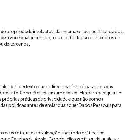
de propriedade intelectual da mesma ou de seus licenciados.
e a você qualquer licença ou direito de uso dos direitos de
u de terceiros.
nks de hipertexto que redirecionará você para sites das
ores etc. Se você clicar em um desses links para qualquer um
as próprias práticas de privacidade e que não somos
idas políticas antes de enviar quaisquer Dados Pessoais para
s de coleta, uso e divulgação (incluindo práticas de
 como Facebook, Apple, Google, Microsoft, ou de qualquer