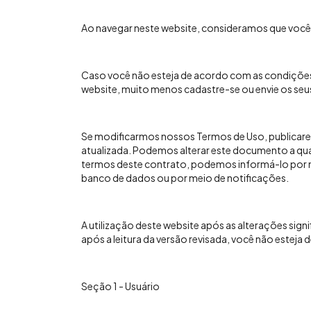
Ao navegar neste website, consideramos que você
Caso você não esteja de acordo com as condições
website, muito menos cadastre-se ou envie os seu
Se modificarmos nossos Termos de Uso, publicare
atualizada. Podemos alterar este documento a qua
termos deste contrato, podemos informá-lo por 
banco de dados ou por meio de notificações.
A utilização deste website após as alterações sign
após a leitura da versão revisada, você não esteja
Seção 1 - Usuário