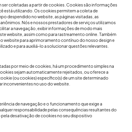
ser coletadas a partir de cookies. Cookies são informações
está utilizando. Os cookies permitem a coleta de
po despendido no website, as páginas visitadas, as
o anônimos. Nós e nossos prestadores de serviços utilizamos
ilitar a navegação, exibir informações de modo mais
zar este website, assim como para rastreamento online. Também
do website para aprimoramento contínuo do nosso design e
izado e para auxiliá-lo a solucionar questões relevantes.
tadas por meio de cookies, há um procedimento simples na
cookies sejam automaticamente rejeitados, ou oferece a
 cookie (ou cookies) específico(s) de um site determinado
ar inconvenientes no uso do website.
periência de navegação e o funcionamento que exige a
qualquer responsabilidade pelas consequências resultantes do
pela desativação de cookies no seu dispositivo