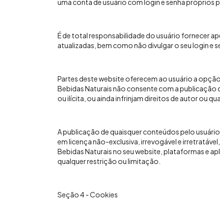
uma conta de usuário com login e senha próprios 
É de total responsabilidade do usuário fornecer a
atualizadas, bem como não divulgar o seu login e s
Partes deste website oferecem ao usuário a opçã
Bebidas Naturais não consente com a publicação d
ou ilícita, ou ainda infrinjam direitos de autor ou q
A publicação de quaisquer conteúdos pelo usuário
em licença não-exclusiva, irrevogável e irretratáve
Bebidas Naturais no seu website, plataformas e ap
qualquer restrição ou limitação.
Seção 4 - Cookies