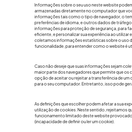
Informações sobre o seu uso neste website podem 
armazenadas diretamente no computador que você 
informações tais como o tipo de navegador, o tem
preferências de idioma, e outros dados de tráfeg
informações para proteção de segurança, para fac
eficiente, e personalizar sua experiência ao utili
coletamos informações estatísticas sobre o uso 
funcionalidade, para entender como o website é util
Caso não deseje que suas informações sejam cole
maior parte dos navegadores que permite que os 
opção de aceitar ou rejeitar a transferência de um
para o seu computador. Entretanto, isso pode ger
As definições que escolher podem afetar a sua ex
utilização de cookies. Neste sentido, rejeitamos 
funcionamento limitado deste website provocado 
(incapacidade de definir ou ler um cookie).