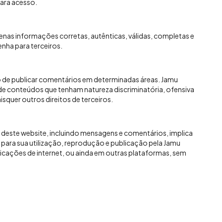
para acesso.
penas informações corretas, autênticas, válidas, completas e
enha para terceiros.
o de publicar comentários em determinadas áreas. Jamu
e conteúdos que tenham natureza discriminatória, ofensiva
uaisquer outros direitos de terceiros.
 deste website, incluindo mensagens e comentários, implica
l, para sua utilização, reprodução e publicação pela Jamu
licações de internet, ou ainda em outras plataformas, sem