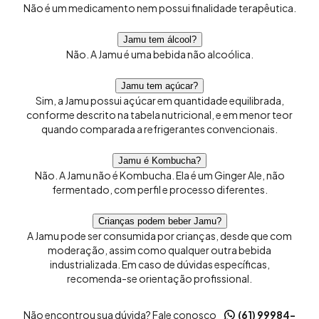
Não é um medicamento nem possui finalidade terapêutica.
Jamu tem álcool?
Não. A Jamu é uma bebida não alcoólica.
Jamu tem açúcar?
Sim, a Jamu possui açúcar em quantidade equilibrada,
conforme descrito na tabela nutricional, e em menor teor
quando comparada a refrigerantes convencionais.
Jamu é Kombucha?
Não. A Jamu não é Kombucha. Ela é um Ginger Ale, não
fermentado, com perfil e processo diferentes.
Crianças podem beber Jamu?
A Jamu pode ser consumida por crianças, desde que com
moderação, assim como qualquer outra bebida
industrializada. Em caso de dúvidas específicas,
recomenda-se orientação profissional.
Não encontrou sua dúvida? Fale conosco
(61) 99984-