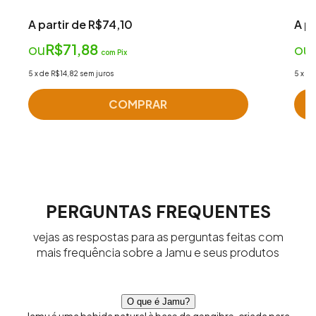
A partir de R$74,10
A pa
ou
R$71,88
ou
com
Pix
5
x
de
R$14,82
sem juros
5
x
d
COMPRAR
PERGUNTAS FREQUENTES
vejas as respostas para as perguntas feitas com
mais frequência sobre a Jamu e seus produtos
O que é Jamu?
Jamu é uma bebida natural à base de gengibre, criada para