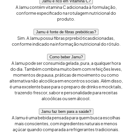
Jamu é rico em Vitamina C?
A Jamu contém vitamina C adicionada à formulação,
conforme especificado na rotulagem nutricional do
produto.
Jamu é fonte de fibras prebióticas?
Sim. A Jamu possui fibras prprebióticasdicionadas,
conforme indicado na informação nutricional do rótulo.
Como beber Jamu?
A Jamu pode ser consumida gelada, pura, a qualquer hora
do dia. Também combina muito bem com refeições leves,
momentos de pausa, práticas de movimento ou como
alternativa não alcoólica em encontros sociais. Além disso,
é uma excelente base para o preparo de drinks e mocktails,
trazendo frescor, sabor e personalidade para receitas
alcoólicas ou sem álcool.
Jamu faz bem para a saúde?
A Jamu é uma bebida pensada para quem busca escolhas
mais conscientes, com ingredientes naturais e menos
açúcar quando comparada a refrigerantes tradicionais.