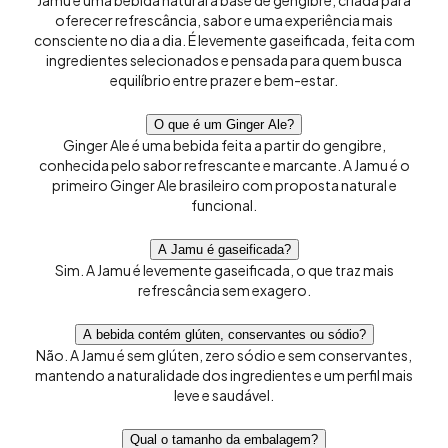
oferecer refrescância, sabor e uma experiência mais
consciente no dia a dia. É levemente gaseificada, feita com
ingredientes selecionados e pensada para quem busca
equilíbrio entre prazer e bem-estar.
O que é um Ginger Ale?
Ginger Ale é uma bebida feita a partir do gengibre,
conhecida pelo sabor refrescante e marcante. A Jamu é o
primeiro Ginger Ale brasileiro com proposta natural e
funcional.
A Jamu é gaseificada?
Sim. A Jamu é levemente gaseificada, o que traz mais
refrescância sem exagero.
A bebida contém glúten, conservantes ou sódio?
Não. A Jamu é sem glúten, zero sódio e sem conservantes,
mantendo a naturalidade dos ingredientes e um perfil mais
leve e saudável.
Qual o tamanho da embalagem?