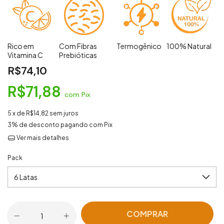
Rico em
Com Fibras
Termogênico
100% Natural
Vitamina C
Prebióticas
R$74,10
R$71,88
com
Pix
5
x de
R$14,82
sem juros
3% de desconto
pagando com Pix
Ver mais detalhes
Pack