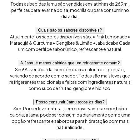
Todas as bebidas Jamu são vendidas em latinhas de 269ml,
perfeitas para levar na bolsa, mochila ou para consumir no
dia a dia.
Quais são os sabores disponíveis?
Atualmente, os sabores disponíveis são: • Pink Lemonade •
Maracujá & Cúrcuma • Gengibre & Limão • Jabuticaba Cada
um com perfil de sabor único, refrescante e natural.
A Jamu é menos calórica que um refrigerante comum?
Sim! As versões da Jamu têm baixa caloria por porção,
variando de acordo com o sabor. Todas são mais leves que
refrigerantes tradicionais e feitas com ingredientes naturais
como suco de frutas, gengibre e hibisco.
Posso consumir Jamu todos os dias?
Sim. Por ser leve, natural, sem conservantes e com baixa
caloria, a Jamu pode ser consumida diariamente como uma
opção refrescante e saborosa para hidratação com mais
naturalidade.