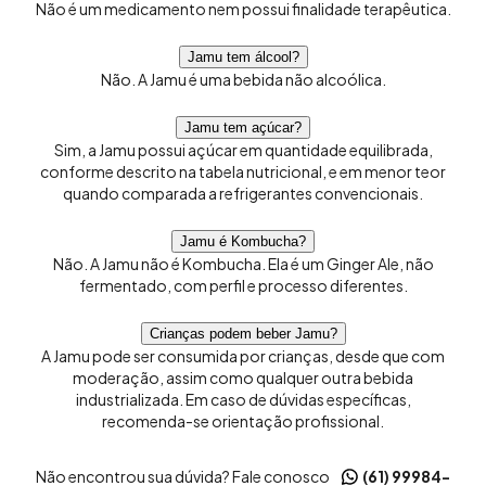
Não é um medicamento nem possui finalidade terapêutica.
Jamu tem álcool?
Não. A Jamu é uma bebida não alcoólica.
Jamu tem açúcar?
Sim, a Jamu possui açúcar em quantidade equilibrada,
conforme descrito na tabela nutricional, e em menor teor
quando comparada a refrigerantes convencionais.
Jamu é Kombucha?
Não. A Jamu não é Kombucha. Ela é um Ginger Ale, não
fermentado, com perfil e processo diferentes.
Crianças podem beber Jamu?
A Jamu pode ser consumida por crianças, desde que com
moderação, assim como qualquer outra bebida
industrializada. Em caso de dúvidas específicas,
recomenda-se orientação profissional.
Não encontrou sua dúvida? Fale conosco
(61) 99984-