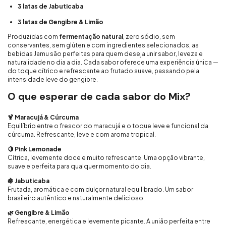
3 latas de Jabuticaba
3 latas de Gengibre & Limão
Produzidas com
fermentação natural
, zero sódio, sem
conservantes, sem glúten e com ingredientes selecionados, as
bebidas Jamu são perfeitas para quem deseja unir sabor, leveza e
naturalidade no dia a dia. Cada sabor oferece uma experiência única —
do toque cítrico e refrescante ao frutado suave, passando pela
intensidade leve do gengibre.
O que esperar de cada sabor do Mix?
🍹 Maracujá & Cúrcuma
Equilíbrio entre o frescor do maracujá e o toque leve e funcional da
cúrcuma. Refrescante, leve e com aroma tropical.
🍋 Pink Lemonade
Cítrica, levemente doce e muito refrescante. Uma opção vibrante,
suave e perfeita para qualquer momento do dia.
🍇 Jabuticaba
Frutada, aromática e com dulçor natural equilibrado. Um sabor
brasileiro autêntico e naturalmente delicioso.
🌿 Gengibre & Limão
Refrescante, energética e levemente picante. A união perfeita entre