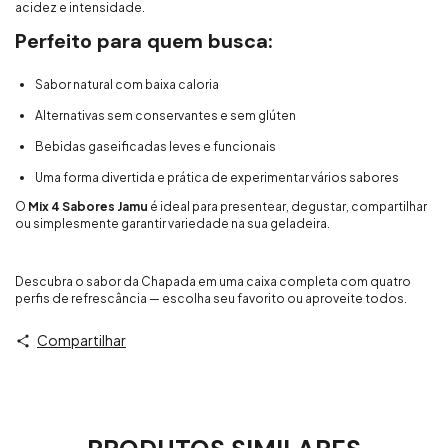
acidez e intensidade.
Perfeito para quem busca:
Sabor natural com baixa caloria
Alternativas sem conservantes e sem glúten
Bebidas gaseificadas leves e funcionais
Uma forma divertida e prática de experimentar vários sabores
O
Mix 4 Sabores Jamu
é ideal para presentear, degustar, compartilhar
ou simplesmente garantir variedade na sua geladeira.
Descubra o sabor da Chapada em uma caixa completa com quatro
perfis de refrescância — escolha seu favorito ou aproveite todos.
Compartilhar