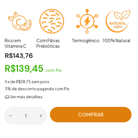
Rico em
Com Fibras
Termogênico
100% Natural
Vitamina C
Prebióticas
R$143,76
R$139,45
com
Pix
5
x de
R$28,75
sem juros
3% de desconto
pagando com Pix
Ver mais detalhes