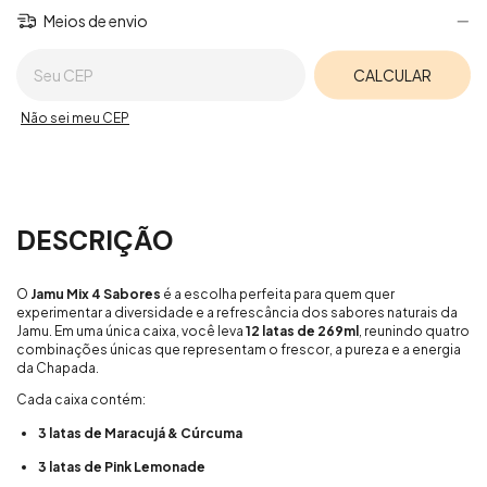
Meios de envio
Entregas para o CEP:
CALCULAR
Não sei meu CEP
DESCRIÇÃO
O
Jamu Mix 4 Sabores
é a escolha perfeita para quem quer
experimentar a diversidade e a refrescância dos sabores naturais da
Jamu. Em uma única caixa, você leva
12 latas de 269ml
, reunindo quatro
combinações únicas que representam o frescor, a pureza e a energia
da Chapada.
Cada caixa contém:
3 latas de Maracujá & Cúrcuma
3 latas de Pink Lemonade