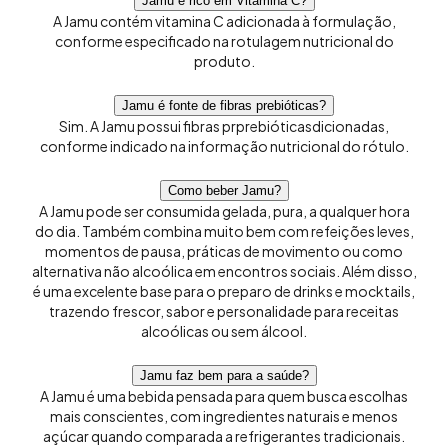
Jamu é rico em Vitamina C?
A Jamu contém vitamina C adicionada à formulação,
conforme especificado na rotulagem nutricional do
produto.
Jamu é fonte de fibras prebióticas?
Sim. A Jamu possui fibras prprebióticasdicionadas,
conforme indicado na informação nutricional do rótulo.
Como beber Jamu?
A Jamu pode ser consumida gelada, pura, a qualquer hora
do dia. Também combina muito bem com refeições leves,
momentos de pausa, práticas de movimento ou como
alternativa não alcoólica em encontros sociais. Além disso,
é uma excelente base para o preparo de drinks e mocktails,
trazendo frescor, sabor e personalidade para receitas
alcoólicas ou sem álcool.
Jamu faz bem para a saúde?
A Jamu é uma bebida pensada para quem busca escolhas
mais conscientes, com ingredientes naturais e menos
açúcar quando comparada a refrigerantes tradicionais.