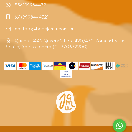
5561999844321
(61) 99984-4321
contato@bebajamu.com.br
Quadra SAAN Quadra 2, Lote 420/430, Zona Industrial,
Brasília, Distrito Federal (CEP 70632200)