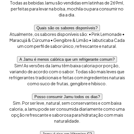
Todas as bebidas Jamu são vendidas em latinhas de 269ml,
perfeitas para levar na bolsa, mochila ou para consumir no
dia a dia.
Quais são os sabores disponíveis?
Atualmente, os sabores disponíveis são: • Pink Lemonade •
Maracujá & Cúrcuma • Gengibre & Limão • Jabuticaba Cada
um com perfil de sabor único, refrescante e natural.
A Jamu é menos calórica que um refrigerante comum?
Sim! As versões da Jamu têm baixa caloria por porção,
variando de acordo com o sabor. Todas são mais leves que
refrigerantes tradicionais e feitas com ingredientes naturais
como suco de frutas, gengibre e hibisco.
Posso consumir Jamu todos os dias?
Sim. Por ser leve, natural, sem conservantes e com baixa
caloria, a Jamu pode ser consumida diariamente como uma
opção refrescante e saborosa para hidratação com mais
naturalidade.