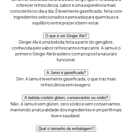
oferecer refrescância, sabor e uma experiência mais
consciente no dia a dia. É levemente gaseificada, feita com
ingredientes selecionados e pensada para quem busca
equilíbrio entre prazer e bem-estar.
O que é um Ginger Ale?
Ginger Ale é uma bebida feita a partir do gengibre,
conhecida pelo sabor refrescante e marcante. A Jamu é o
primeiro Ginger Ale brasileiro com proposta natural e
funcional.
A Jamu é gaseificada?
Sim. A Jamu é levemente gaseificada, o que traz mais
refrescância sem exagero.
A bebida contém glúten, conservantes ou sódio?
Não. A Jamu é sem glúten, zero sódio e sem conservantes,
mantendo a naturalidade dos ingredientes e um perfil mais
leve e saudável.
Qual o tamanho da embalagem?