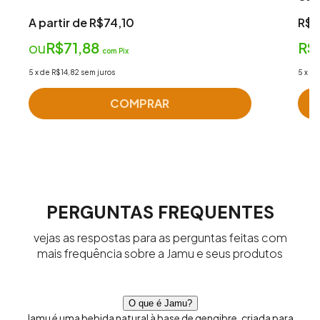
A partir de R$74,10
R$2
ou
R$71,88
R$
com
Pix
5
x
de
R$14,82
sem juros
5
x
d
COMPRAR
PERGUNTAS FREQUENTES
vejas as respostas para as perguntas feitas com
mais frequência sobre a Jamu e seus produtos
O que é Jamu?
Jamu é uma bebida natural à base de gengibre, criada para